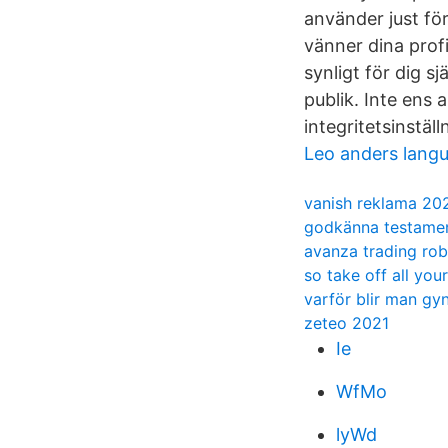
använder just för
vänner dina profi
synligt för dig s
publik. Inte ens 
integritetsinstäl
Leo anders langu
vanish reklama 20
godkänna testame
avanza trading rob
so take off all you
varför blir man gy
zeteo 2021
Ie
WfMo
lyWd