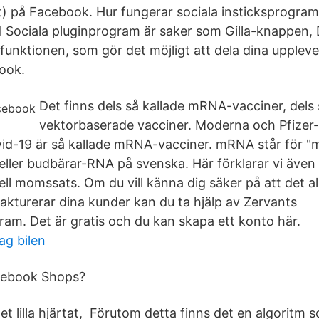
alt) på Facebook. Hur fungerar sociala insticksprogr
el Sociala pluginprogram är saker som Gilla-knappen
nktionen, som gör det möjligt att dela dina uppleve
ook.
Det finns dels så kallade mRNA-vacciner, dels 
vektorbaserade vacciner. Moderna och Pfizer
id-19 är så kallade mRNA-vacciner. mRNA står för 
 eller budbärar-RNA på svenska. Här förklarar vi även
uell momssats. Om du vill känna dig säker på att det all
kturerar dina kunder kan du ta hjälp av Zervants
ram. Det är gratis och du kan skapa ett konto här.
ag bilen
cebook Shops?
et lilla hjärtat, Förutom detta finns det en algoritm