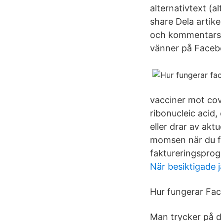
alternativtext (
share Dela artik
och kommentarsfu
vänner på Faceb
vacciner mot cov
ribonucleic acid,
eller drar av akt
momsen när du fa
faktureringsprog
När besiktigade j
Hur fungerar Fa
Man trycker på d