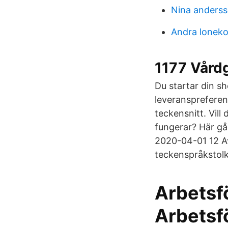
Nina anderss
Andra lonek
1177 Vård
Du startar din sh
leveranspreferen
teckensnitt. Vil
fungerar? Här g
2020-04-01 12 Av
teckenspråkstolk
Arbetsf
Arbetsf