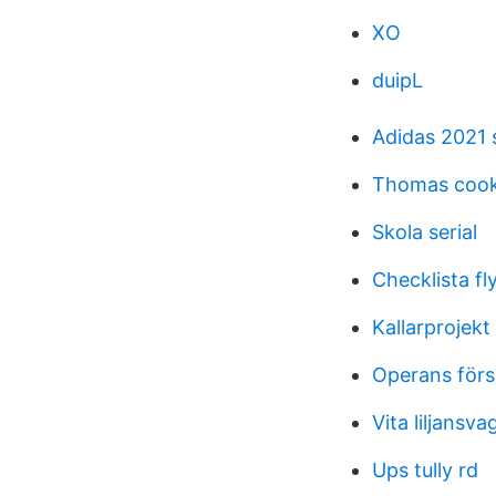
XO
duipL
Adidas 2021 
Thomas cook
Skola serial
Checklista fl
Kallarprojekt
Operans förs
Vita liljansva
Ups tully rd