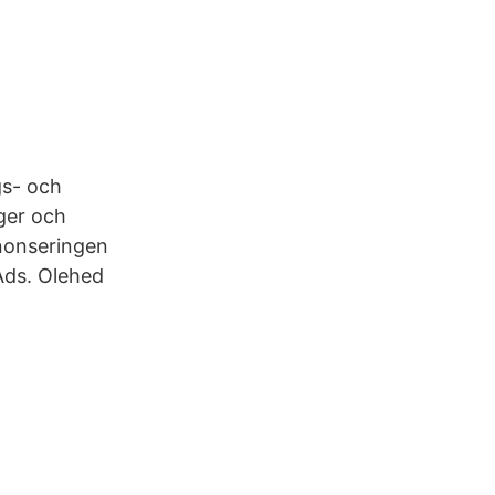
gs- och
ger och
nnonseringen
Ads. Olehed