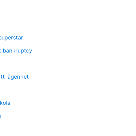
superstar
 bankruptcy
ytt lägenhet
kola
g