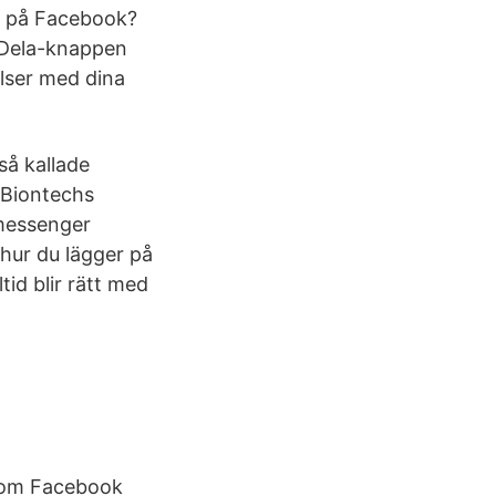
am på Facebook?
, Dela-knappen
lser med dina
så kallade
-Biontechs
"messenger
 hur du lägger på
tid blir rätt med
 som Facebook