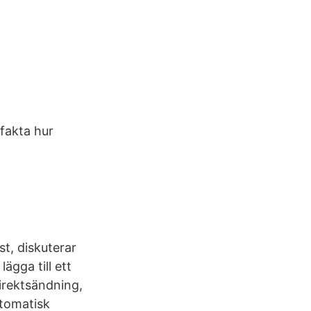
fakta hur
t, diskuterar
ägga till ett
 direktsändning,
utomatisk