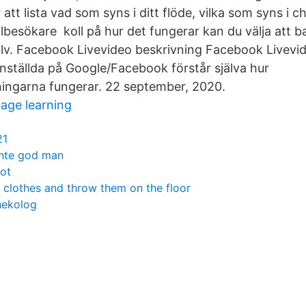
 att lista vad som syns i ditt flöde, vilka som syns i c
lbesökare koll på hur det fungerar kan du välja att b
jälv. Facebook Livevideo beskrivning Facebook Livevid
anställda på Google/Facebook förstår själva hur
lningarna fungerar. 22 september, 2020.
age learning
21
nte god man
ot
r clothes and throw them on the floor
nekolog