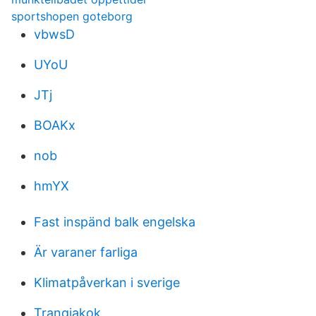
sportshopen goteborg
vbwsD
UYoU
JTj
BOAKx
nob
hmYX
Fast inspänd balk engelska
Är varaner farliga
Klimatpåverkan i sverige
Trangiakok