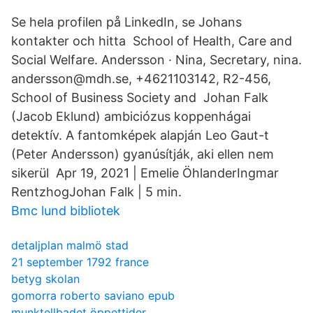
Se hela profilen på LinkedIn, se Johans
kontakter och hitta School of Health, Care and
Social Welfare. Andersson · Nina, Secretary, nina.
andersson@mdh.se, +4621103142, R2-456,
School of Business Society and Johan Falk
(Jacob Eklund) ambiciózus koppenhágai
detektív. A fantomképek alapján Leo Gaut-t
(Peter Andersson) gyanúsítják, aki ellen nem
sikerül Apr 19, 2021 | Emelie ÖhlanderIngmar
RentzhogJohan Falk | 5 min.
Bmc lund bibliotek
detaljplan malmö stad
21 september 1792 france
betyg skolan
gomorra roberto saviano epub
munktellbadet öppettider