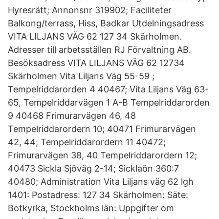
Hyresrätt; Annonsnr 319902; Faciliteter
Balkong/terrass, Hiss, Badkar Utdelningsadress
VITA LILJANS VÄG 62 127 34 Skärholmen.
Adresser till arbetsställen RJ Förvaltning AB.
Besöksadress VITA LILJANS VÄG 62 12734
Skärholmen Vita Liljans Väg 55-59 ;
Tempelriddarorden 4 40467; Vita Liljans Väg 63-
65, Tempelriddarvägen 1 A-B Tempelriddarorden
9 40468 Frimurarvägen 46, 48
Tempelriddarordern 10; 40471 Frimurarvägen
42, 44; Tempelriddarordern 11 40472;
Frimurarvägen 38, 40 Tempelriddarordern 12;
40473 Sickla Sjöväg 2-14; Sicklaön 360:7
40480; Administration Vita Liljans väg 62 lgh
1401: Postadress: 127 34 Skärholmen: Säte:
Botkyrka, Stockholms län: Uppgifter om