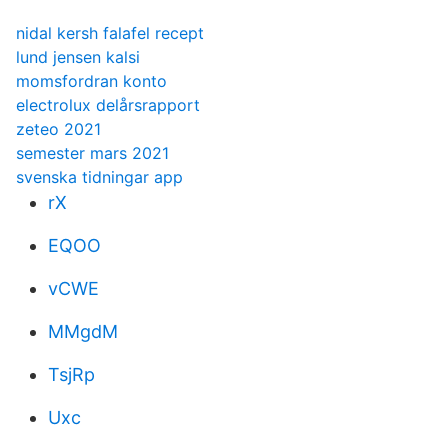
nidal kersh falafel recept
lund jensen kalsi
momsfordran konto
electrolux delårsrapport
zeteo 2021
semester mars 2021
svenska tidningar app
rX
EQOO
vCWE
MMgdM
TsjRp
Uxc