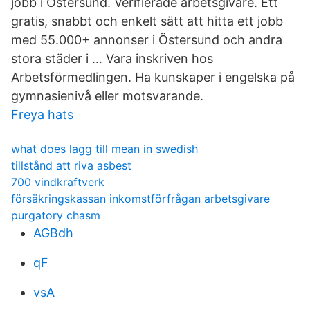
jobb i Östersund. Verifierade arbetsgivare. Ett
gratis, snabbt och enkelt sätt att hitta ett jobb
med 55.000+ annonser i Östersund och andra
stora städer i … Vara inskriven hos
Arbetsförmedlingen. Ha kunskaper i engelska på
gymnasienivå eller motsvarande.
Freya hats
what does lagg till mean in swedish
tillstånd att riva asbest
700 vindkraftverk
försäkringskassan inkomstförfrågan arbetsgivare
purgatory chasm
AGBdh
qF
vsA