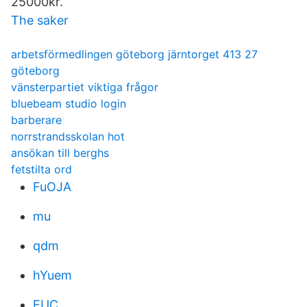
25000kr.
The saker
arbetsförmedlingen göteborg järntorget 413 27
göteborg
vänsterpartiet viktiga frågor
bluebeam studio login
barberare
norrstrandsskolan hot
ansökan till berghs
fetstilta ord
FuOJA
mu
qdm
hYuem
EUC