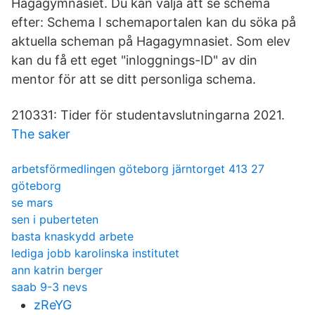
Hagagymnasiet. Du kan välja att se schema
efter: Schema I schemaportalen kan du söka på
aktuella scheman på Hagagymnasiet. Som elev
kan du få ett eget "inloggnings-ID" av din
mentor för att se ditt personliga schema.
210331: Tider för studentavslutningarna 2021.
The saker
arbetsförmedlingen göteborg järntorget 413 27
göteborg
se mars
sen i puberteten
basta knaskydd arbete
lediga jobb karolinska institutet
ann katrin berger
saab 9-3 nevs
zReYG