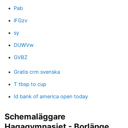
Pab
lFGzv
sy
DUWVw
GVBZ
Gratis crm svenska
T tbsp to cup
Id bank of america open today
Schemaläggare
Hagagymnasiet - Borlänge