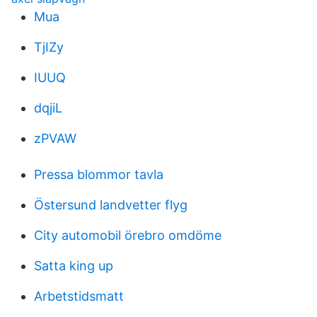
Mua
TjIZy
IUUQ
dqjiL
zPVAW
Pressa blommor tavla
Östersund landvetter flyg
City automobil örebro omdöme
Satta king up
Arbetstidsmatt