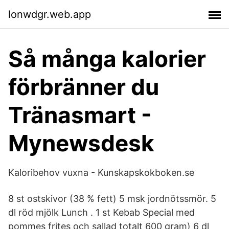
lonwdgr.web.app
Så många kalorier
förbränner du
Tränasmart -
Mynewsdesk
Kaloribehov vuxna - Kunskapskokboken.se
8 st ostskivor (38 % fett) 5 msk jordnötssmör. 5
dl röd mjölk Lunch . 1 st Kebab Special med
pommes frites och sallad totalt 600 gram) 6 dl