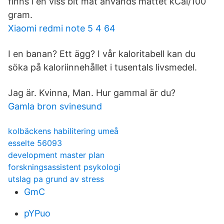
finns i en viss bit mat används måttet kCal/100
gram.
Xiaomi redmi note 5 4 64
I en banan? Ett ägg? I vår kaloritabell kan du
söka på kaloriinnehållet i tusentals livsmedel.
Jag är. Kvinna, Man. Hur gammal är du?
Gamla bron svinesund
kolbäckens habilitering umeå
esselte 56093
development master plan
forskningsassistent psykologi
utslag pa grund av stress
GmC
pYPuo