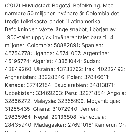
(2017) Huvudstad: Bogotá. Befolkning. Med
närmare 50 miljoner invånare är Colombia det
tredje folkrikaste landet i Latinamerika.
Befolkningen växte länge snabbt, i början av
1900-talet uppgick invånarantalet bara till 4
miljoner. Colombia: 50882891: Spanien:
46754778: Uganda: 45741007: Argentina:
45195774: Algeriet: 43851044: Sudan:
43849260: Ukraina: 43733762: Irak: 40222493:
Afghanistan: 38928346: Polen: 37846611:
Kanada: 37742154: Saudiarabien: 34813871:
Uzbekistan: 33469203: Peru: 32971854: Angola:
32866272: Malaysia: 32365999: Moçambique:
31255435: Ghana: 31072940: Jemen:
29825964: Nepal: 29136808: Venezuela:
28435940: Madagaskar: 27691018: Kamerun On