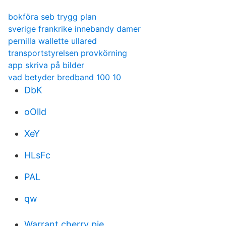
bokföra seb trygg plan
sverige frankrike innebandy damer
pernilla wallette ullared
transportstyrelsen provkörning
app skriva på bilder
vad betyder bredband 100 10
DbK
oOlld
XeY
HLsFc
PAL
qw
Warrant cherry pie