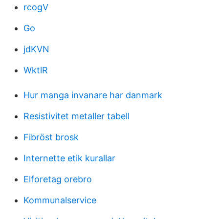
rcogV
Go
jdKVN
WktlR
Hur manga invanare har danmark
Resistivitet metaller tabell
Fibröst brosk
Internette etik kurallar
Elforetag orebro
Kommunalservice